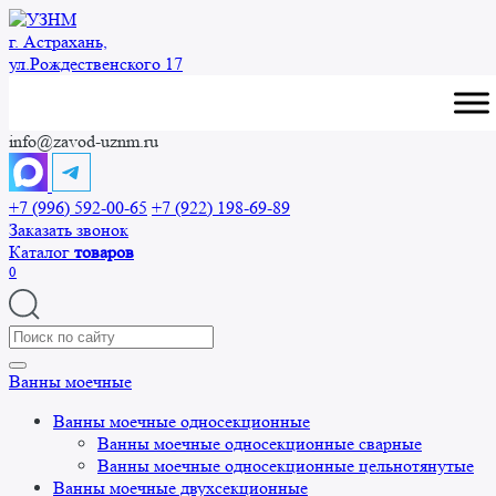
Перейти
к
г. Астрахань,
содержанию
ул.Рождественского 17
info@zavod-uznm.ru
+7 (996) 592-00-65
+7 (922) 198-69-89
Заказать звонок
Каталог
товаров
0
Search
for:
Ванны моечные
Ванны моечные односекционные
Ванны моечные односекционные сварные
Ванны моечные односекционные цельнотянутые
Ванны моечные двухсекционные