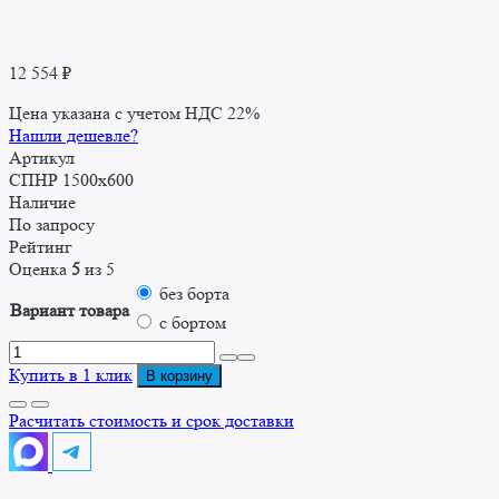
12 554
₽
Цена указана с учетом НДС 22%
Нашли дешевле?
Артикул
СПНР 1500x600
Наличие
По запросу
Рейтинг
Оценка
5
из 5
без борта
Вариант товара
с бортом
Количество
товара
Купить в 1 клик
В корзину
Стол
производственный
Расчитать стоимость и срок доставки
СПНР
1500х600х860