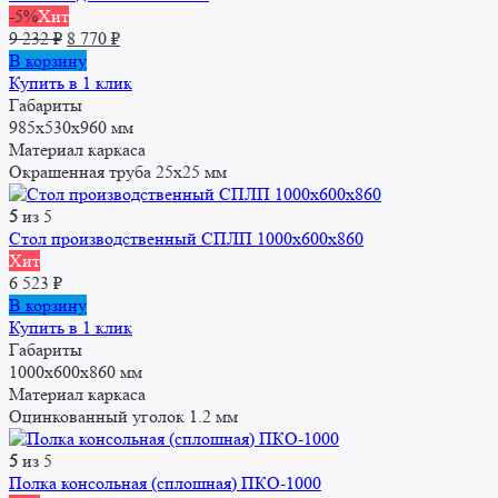
-5%
Хит
Первоначальная
Текущая
9 232
₽
8 770
₽
цена
цена:
В корзину
составляла
8
Купить в 1 клик
9
770 ₽.
Габариты
232 ₽.
985х530х960 мм
Материал каркаса
Окрашенная труба 25x25 мм
5
из 5
Стол производственный СПЛП 1000х600х860
Хит
6 523
₽
В корзину
Купить в 1 клик
Габариты
1000x600x860 мм
Материал каркаса
Оцинкованный уголок 1.2 мм
5
из 5
Полка консольная (сплошная) ПКО-1000