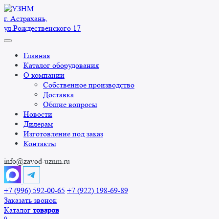
Перейти
к
г. Астрахань,
содержанию
ул.Рождественского 17
Главная
Каталог оборудования
О компании
Собственное производство
Доставка
Общие вопросы
Новости
Дилерам
Изготовление под заказ
Контакты
info@zavod-uznm.ru
+7 (996) 592-00-65
+7 (922) 198-69-89
Заказать звонок
Каталог
товаров
0