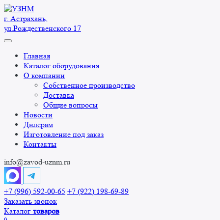
Перейти
к
г. Астрахань,
содержанию
ул.Рождественского 17
Главная
Каталог оборудования
О компании
Собственное производство
Доставка
Общие вопросы
Новости
Дилерам
Изготовление под заказ
Контакты
info@zavod-uznm.ru
+7 (996) 592-00-65
+7 (922) 198-69-89
Заказать звонок
Каталог
товаров
0