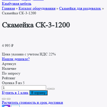
Камбузная мебель
Главная
»
Каталог оборудования
»
Скамейки для раздевалок
»
Скамейка СК-3-1200
Скамейка СК-3-1200
4 995
₽
Цена указана с учетом НДС 22%
Нашли дешевле?
Артикул
Наличие
По запросу
Рейтинг
Оценка
5
из 5
Количество
товара
Купить в 1 клик
В корзину
Скамейка
СК-3-
Расчитать стоимость и срок доставки
1200