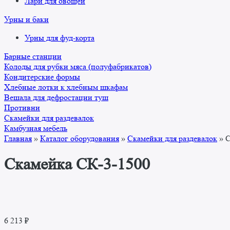
Лари для овощей
Урны и баки
Урны для фуд-корта
Барные станции
Колоды для рубки мяса (полуфабрикатов)
Кондитерские формы
Хлебные лотки к хлебным шкафам
Вешала для дефростации туш
Противни
Скамейки для раздевалок
Камбузная мебель
Главная
»
Каталог оборудования
»
Скамейки для раздевалок
»
С
Скамейка СК-3-1500
6 213
₽