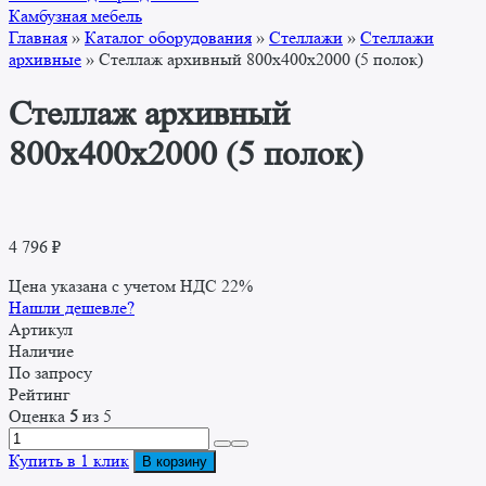
Камбузная мебель
Главная
»
Каталог оборудования
»
Стеллажи
»
Стеллажи
архивные
»
Стеллаж архивный 800x400x2000 (5 полок)
Стеллаж архивный
800x400x2000 (5 полок)
4 796
₽
Цена указана с учетом НДС 22%
Нашли дешевле?
Артикул
Наличие
По запросу
Рейтинг
Оценка
5
из 5
Количество
товара
Купить в 1 клик
В корзину
Стеллаж