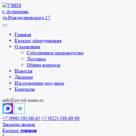
Перейти
к
г. Астрахань,
содержанию
ул.Рождественского 17
Главная
Каталог оборудования
О компании
Собственное производство
Доставка
Общие вопросы
Новости
Дилерам
Изготовление под заказ
Контакты
info@zavod-uznm.ru
+7 (996) 592-00-65
+7 (922) 198-69-89
Заказать звонок
Каталог
товаров
0