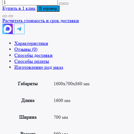
Количество
товара
Купить в 1 клик
В корзину
Ванна
моечная
Расчитать стоимость и срок доставки
двухсекционная
сварная
ВМС
Характеристики
1600/700
Отзывы (0)
"Стандарт"
Способы доставки
Способы оплаты
Изготовление под заказ
Габариты
1600x700x860 мм
Длина
1600 мм
Ширина
700 мм
Высота
860 мм