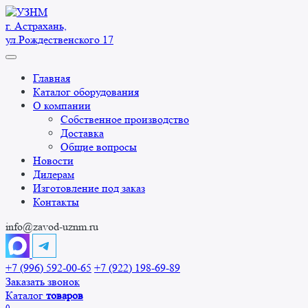
Перейти
к
г. Астрахань,
содержанию
ул.Рождественского 17
Главная
Каталог оборудования
О компании
Собственное производство
Доставка
Общие вопросы
Новости
Дилерам
Изготовление под заказ
Контакты
info@zavod-uznm.ru
+7 (996) 592-00-65
+7 (922) 198-69-89
Заказать звонок
Каталог
товаров
0