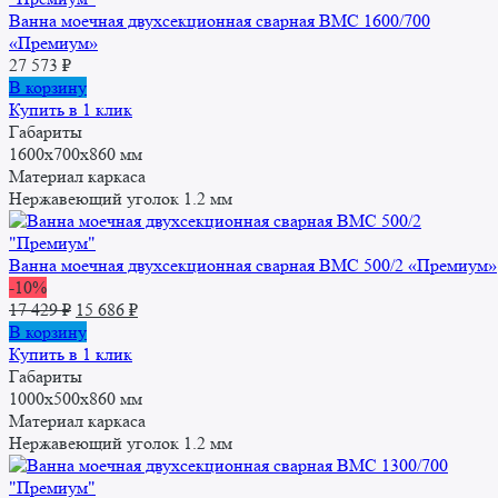
Ванна моечная двухсекционная сварная ВМС 1600/700
«Премиум»
27 573
₽
В корзину
Купить в 1 клик
Габариты
1600x700x860 мм
Материал каркаса
Нержавеющий уголок 1.2 мм
Ванна моечная двухсекционная сварная ВМС 500/2 «Премиум»
-10%
Первоначальная
Текущая
17 429
₽
15 686
₽
цена
цена:
В корзину
составляла
15
Купить в 1 клик
17
686 ₽.
Габариты
429 ₽.
1000х500х860 мм
Материал каркаса
Нержавеющий уголок 1.2 мм