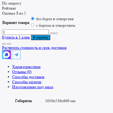
По запросу
Рейтинг
Оценка
5
из 5
без борта и отверстия
Вариант товара
с бортом и отверстием
Количество
товара
Купить в 1 клик
В корзину
Ванна
моечная
Расчитать стоимость и срок доставки
односекционная
сварная
ВМС
Характеристики
1010/530
Отзывы (0)
"Стандарт"
Способы доставки
Способы оплаты
Изготовление под заказ
Габариты
1010x530x860 мм