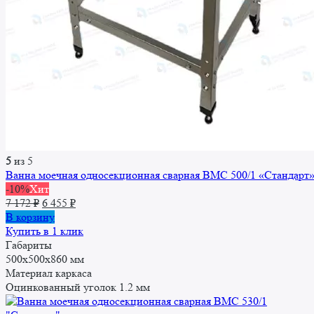
5
из 5
Ванна моечная односекционная сварная ВМC 500/1 «Стандарт
-10%
Хит
Первоначальная
Текущая
7 172
₽
6 455
₽
цена
цена:
В корзину
составляла
6
Купить в 1 клик
7
455 ₽.
Габариты
172 ₽.
500x500x860 мм
Материал каркаса
Оцинкованный уголок 1.2 мм