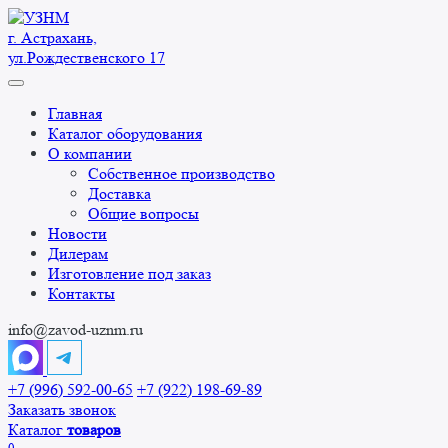
Перейти
к
г. Астрахань,
содержанию
ул.Рождественского 17
Главная
Каталог оборудования
О компании
Собственное производство
Доставка
Общие вопросы
Новости
Дилерам
Изготовление под заказ
Контакты
info@zavod-uznm.ru
+7 (996) 592-00-65
+7 (922) 198-69-89
Заказать звонок
Каталог
товаров
0