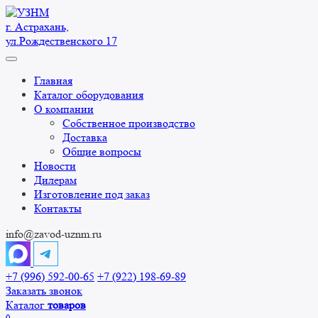
Перейти
к
г. Астрахань,
содержанию
ул.Рождественского 17
Главная
Каталог оборудования
О компании
Собственное производство
Доставка
Общие вопросы
Новости
Дилерам
Изготовление под заказ
Контакты
info@zavod-uznm.ru
+7 (996) 592-00-65
+7 (922) 198-69-89
Заказать звонок
Каталог
товаров
0