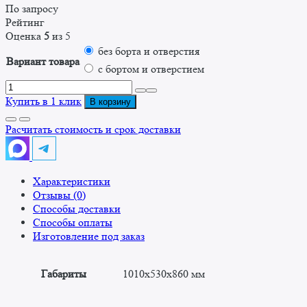
По запросу
Рейтинг
Оценка
5
из 5
без борта и отверстия
Вариант товара
с бортом и отверстием
Количество
товара
Купить в 1 клик
В корзину
Ванна
моечная
Расчитать стоимость и срок доставки
односекционная
сварная
ВМС
Характеристики
1010/530
Отзывы (0)
"Премиум"
Способы доставки
Способы оплаты
Изготовление под заказ
Габариты
1010x530x860 мм