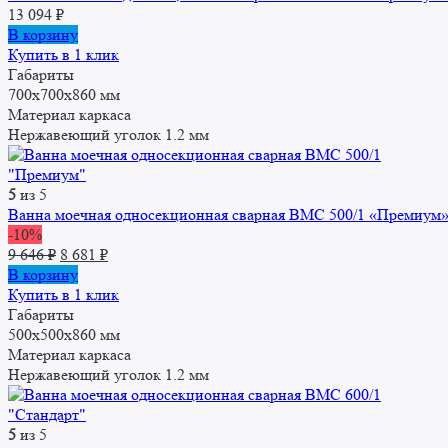
13 094
₽
В корзину
Купить в 1 клик
Габариты
700x700x860 мм
Материал каркаса
Нержавеющий уголок 1.2 мм
5
из 5
Ванна моечная односекционная сварная ВМC 500/1 «Премиум
-10%
Первоначальная
Текущая
9 646
₽
8 681
₽
цена
цена:
В корзину
составляла
8
Купить в 1 клик
9
681 ₽.
Габариты
646 ₽.
500x500x860 мм
Материал каркаса
Нержавеющий уголок 1.2 мм
5
из 5