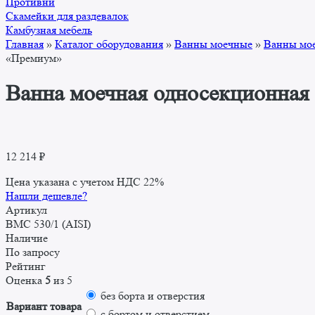
Противни
Скамейки для раздевалок
Камбузная мебель
Главная
»
Каталог оборудования
»
Ванны моечные
»
Ванны мо
«Премиум»
Ванна моечная односекционная
12 214
₽
Цена указана с учетом НДС 22%
Нашли дешевле?
Артикул
ВМС 530/1 (AISI)
Наличие
По запросу
Рейтинг
Оценка
5
из 5
без борта и отверстия
Вариант товара
с бортом и отверстием